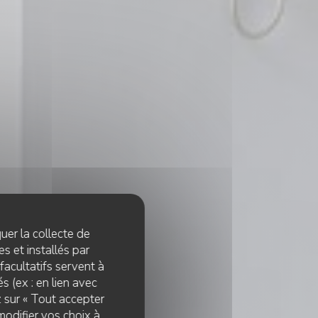
quer la collecte de
s et installés par
facultatifs servent à
s (ex : en lien avec
z sur « Tout accepter
modifier vos choix à