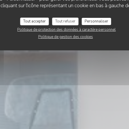
L'iode
liquant sur l'icône représentant un cookie en bas à gauche d
Tout accepter
Tout refuser
Personnaliser
RÉSERVER
Politique de protection des données à caractère personnel
Politique de gestion des cookies