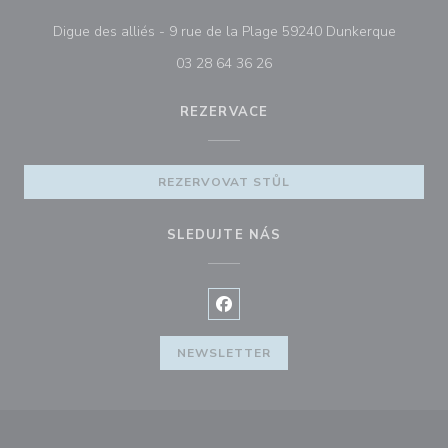
((otevře
Digue des alliés - 9 rue de la Plage 59240 Dunkerque
03 28 64 36 26
REZERVACE
REZERVOVAT STŮL
SLEDUJTE NÁS
Facebook ((otevře se v novém o
NEWSLETTER