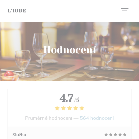
Panel pro správu cookies
L'IODE
Hodnocení
4.7
/5
Průměrné hodnocení —
564 hodnoceni
Služba