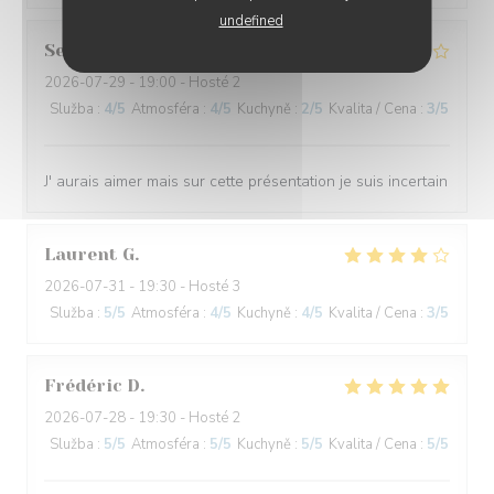
undefined
Serge
J
2026-07-29
- 19:00 - Hosté 2
Služba
:
4
/5
Atmosféra
:
4
/5
Kuchyně
:
2
/5
Kvalita / Cena
:
3
/5
J' aurais aimer mais sur cette présentation je suis incertain
Laurent
G
2026-07-31
- 19:30 - Hosté 3
Služba
:
5
/5
Atmosféra
:
4
/5
Kuchyně
:
4
/5
Kvalita / Cena
:
3
/5
Frédéric
D
2026-07-28
- 19:30 - Hosté 2
Služba
:
5
/5
Atmosféra
:
5
/5
Kuchyně
:
5
/5
Kvalita / Cena
:
5
/5