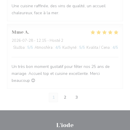
Une cuisine raffinée, des vins de qualité, un accueil
chaleureux, face à la mer.
Mme
A
2026-07-28
- 12:15 - Hosté 2
Služba
:
5
/5
Atmosféra
:
4
/5
Kuchyně
:
5
/5
Kvalita / Cena
:
4
/5
Un très bon moment gustatif pour fêter nos 25 ans de
mariage. Accueil top et cuisine excellente. Merci
beaucoup 😊
1
2
3
L'iode