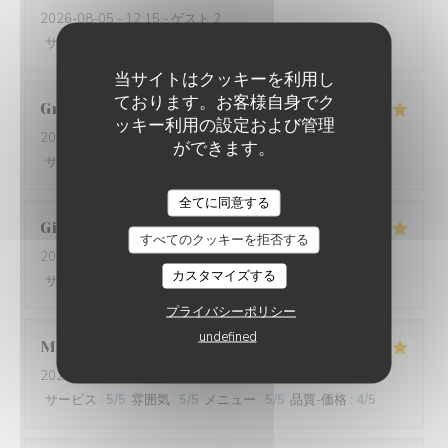
2026-08-05
- 12:15 - ゲスト 2
サービス
:
4
/5
雰囲気
:
4
/5
メニュー
:
5
/5
品質-価格
:
4
/5
当サイトはクッキーを利用し
ております。お客様自身でク
Graziella
L
ッキー利用の設定および管理
2026-08-01
- 20:30 - ゲスト 2
ができます。
サービス
:
5
/5
雰囲気
:
4
/5
メニュー
:
5
/5
品質-価格
:
4
/5
L'IODE
全てに同意する
Gilles
F
すべてのクッキーを拒否する
2026-07-29
- 19:45 - ゲスト 2
カスタマイズする
サービス
:
4
/5
雰囲気
:
5
/5
メニュー
:
5
/5
品質-価格
:
5
/5
プライバシーポリシー
undefined
Marie
D
2026-07-31
- 12:45 - ゲスト 2
サービス
:
5
/5
雰囲気
:
5
/5
メニュー
:
5
/5
品質-価格
:
4
/5