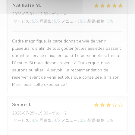
Nathalie
M
2026-07-31
- 12:30 - ゲスト 4
サービス
:
5
/5
雰囲気
:
5
/5
メニュー
:
5
/5
品質-価格
:
5
/5
Cadre magnifique, la carte donnait envie de venir
plusieurs fois afin de tout goûter (et les assiettes passant
durant le service n'aidaient pas). Le personnel est très a
l'écoute. Si nous devons revenir à Dunkerque, nous
saurons où aller ! A savoir : la recommendation de
réserver avant de venir est plus que conseillée, à raison.
Merci pour cette expérience !
Serge
J
2026-07-29
- 19:00 - ゲスト 2
サービス
:
4
/5
雰囲気
:
4
/5
メニュー
:
2
/5
品質-価格
:
3
/5