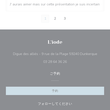
J' aurais aimer mais sur cette présentation je suis incertain
1
2
3
L'iode
((新し
Digue des alliés - 9 rue de la Plage 59240 Dunkerque
03 28 64 36 26
ご予約
予約
フォローしてください