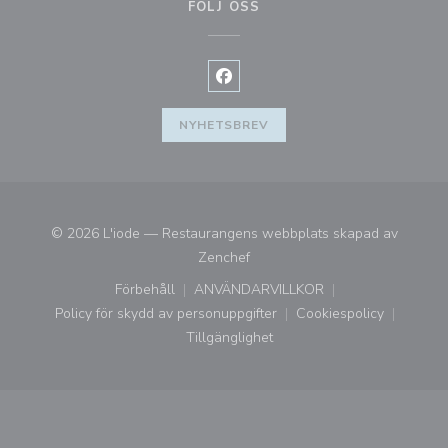
FÖLJ OSS
Facebook ((öppnas i ett nytt fön
NYHETSBREV
© 2026 L'iode — Restaurangens webbplats skapad av
((öppnas i ett nytt fönster))
Zenchef
Förbehåll
ANVÄNDARVILLKOR
((öppnas i ett nytt fönster))
((öppnas i ett nytt fönster))
Policy för skydd av personuppgifter
Cookiespolicy
((öppnas i ett nytt fönster))
((öppnas i ett ny
Tillgänglighet
((öppnas i ett nytt fönster))