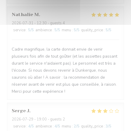
Nathalie
M
2026-07-31
- 12:30 - guests 4
service
:
5
/5
ambience
:
5
/5
menu
:
5
/5
quality_price
:
5
/5
Cadre magnifique, la carte donnait envie de venir
plusieurs fois afin de tout goûter (et les assiettes passant
durant le service n'aidaient pas). Le personnel est très a
l'écoute. Si nous devons revenir à Dunkerque, nous
saurons où aller ! A savoir : la recommendation de
réserver avant de venir est plus que conseillée, à raison.
Merci pour cette expérience !
Serge
J
2026-07-29
- 19:00 - guests 2
service
:
4
/5
ambience
:
4
/5
menu
:
2
/5
quality_price
:
3
/5