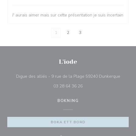
J' aurais aimer mais sur cette présentation je suis incertain
1
2
3
L'iode
((öppnas 
Digue des alliés - 9 rue de la Plage 59240 Dunkerque
03 28 64 36 26
BOKNING
BOKA ETT BORD