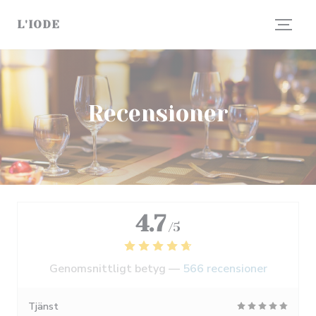
Cookie- hanteringspanel
L'IODE
Recensioner
4.7
/5
Genomsnittligt betyg —
566 recensioner
Tjänst