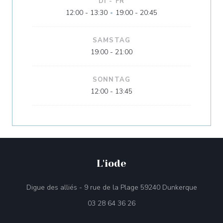
DI
-
FR
12:00 - 13:30
19:00 - 20:45
•
SAMSTAG
19:00 - 21:00
SONNTAG
12:00 - 13:45
L'iode
((öffnet
Digue des alliés - 9 rue de la Plage 59240 Dunkerque
03 28 64 36 26