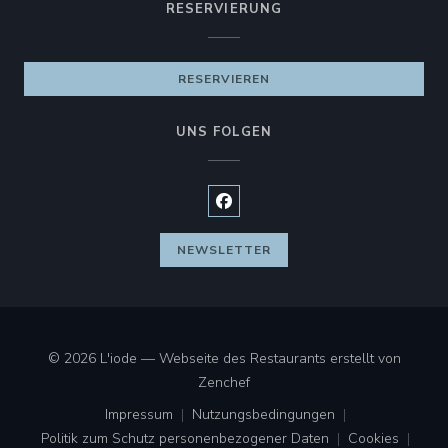
RESERVIERUNG
RESERVIEREN
UNS FOLGEN
Facebook ((öffnet ein neues Fen
NEWSLETTER
© 2026 L'iode — Webseite des Restaurants erstellt von
((öffnet ein neues Fenster))
Zenchef
Impressum
Nutzungsbedingungen
((öffnet ein neues Fenster))
((öffnet ein neues Fenster))
Politik zum Schutz personenbezogener Daten
Cookies