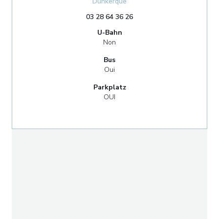
((öffnet ein neues Fenster))
Dunkerque
03 28 64 36 26
U-Bahn
Non
Bus
Oui
Parkplatz
OUI