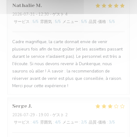
Nathalie
M
2026-07-31
- 12:30 - ゲスト 4
サービス
:
5
/5
雰囲気
:
5
/5
メニュー
:
5
/5
品質-価格
:
5
/5
Cadre magnifique, la carte donnait envie de venir
plusieurs fois afin de tout goûter (et les assiettes passant
durant le service n'aidaient pas). Le personnel est très a
l'écoute. Si nous devons revenir à Dunkerque, nous
saurons où aller ! A savoir : la recommendation de
réserver avant de venir est plus que conseillée, à raison.
Merci pour cette expérience !
Serge
J
2026-07-29
- 19:00 - ゲスト 2
サービス
:
4
/5
雰囲気
:
4
/5
メニュー
:
2
/5
品質-価格
:
3
/5