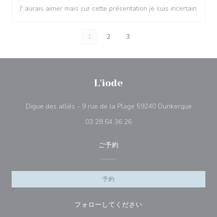
J' aurais aimer mais sur cette présentation je suis incertain
1
2
3
L'iode
((新し
Digue des alliés - 9 rue de la Plage 59240 Dunkerque
03 28 64 36 26
ご予約
予約
フォローしてください