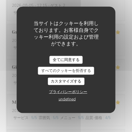
2026-08-05
- 12:15 - ゲスト 2
サービス
:
4
/5
雰囲気
:
4
/5
メニュー
:
5
/5
品質-価格
:
4
/5
当サイトはクッキーを利用し
ております。お客様自身でク
Graziella
L
ッキー利用の設定および管理
2026-08-01
- 20:30 - ゲスト 2
ができます。
サービス
:
5
/5
雰囲気
:
4
/5
メニュー
:
5
/5
品質-価格
:
4
/5
L'IODE
全てに同意する
Gilles
F
すべてのクッキーを拒否する
2026-07-29
- 19:45 - ゲスト 2
カスタマイズする
サービス
:
4
/5
雰囲気
:
5
/5
メニュー
:
5
/5
品質-価格
:
5
/5
プライバシーポリシー
undefined
Marie
D
2026-07-31
- 12:45 - ゲスト 2
サービス
:
5
/5
雰囲気
:
5
/5
メニュー
:
5
/5
品質-価格
:
4
/5