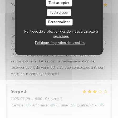
Tout accepter
Nathalie
M
2026-07-31
- 12:30 - Couverts 4
Tout refuser
Service
:
5
/5
Ambiance
:
5
/5
Cuisine
:
5
/5
Qualité / Prix
:
5
/5
Personnaliser
Politique de protection des données à caractère
Cadre magnifique, la carte donnait envie de venir
personnel
plusieurs fois afin de tout goûter (et les assiettes passant
Politique de gestion des cookies
durant le service n'aidaient pas). Le personnel est très a
l'écoute. Si nous devons revenir à Dunkerque, nous
saurons où aller ! A savoir : la recommendation de
réserver avant de venir est plus que conseillée, à raison.
Merci pour cette expérience !
Serge
J
2026-07-29
- 19:00 - Couverts 2
Service
:
4
/5
Ambiance
:
4
/5
Cuisine
:
2
/5
Qualité / Prix
:
3
/5