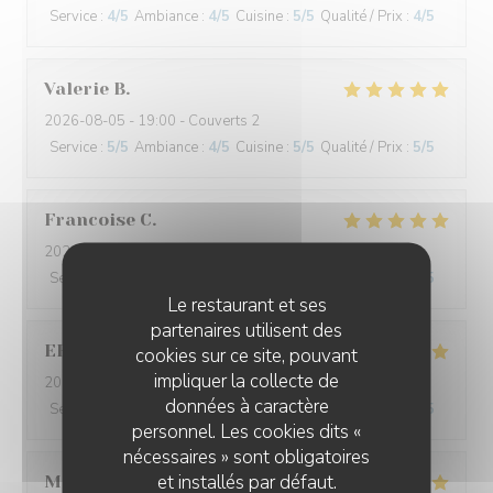
Service
:
4
/5
Ambiance
:
4
/5
Cuisine
:
5
/5
Qualité / Prix
:
4
/5
Valerie
B
2026-08-05
- 19:00 - Couverts 2
Service
:
5
/5
Ambiance
:
4
/5
Cuisine
:
5
/5
Qualité / Prix
:
5
/5
Francoise
C
2026-08-07
- 12:15 - Couverts 5
Service
:
5
/5
Ambiance
:
5
/5
Cuisine
:
4
/5
Qualité / Prix
:
4
/5
Le restaurant et ses
partenaires utilisent des
ERIC
P
cookies sur ce site, pouvant
impliquer la collecte de
2026-08-05
- 20:00 - Couverts 6
données à caractère
Service
:
5
/5
Ambiance
:
5
/5
Cuisine
:
5
/5
Qualité / Prix
:
5
/5
personnel. Les cookies dits «
nécessaires » sont obligatoires
et installés par défaut.
M