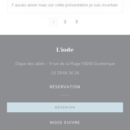
J' aurais aimer mais sur cette présentation je suis incertain
1
2
3
L'iode
((ouvre 
Digue des alliés - 9 rue de la Plage 59240 Dunkerque
03 28 64 36 26
RÉSERVATION
RÉSERVER
NOUS SUIVRE