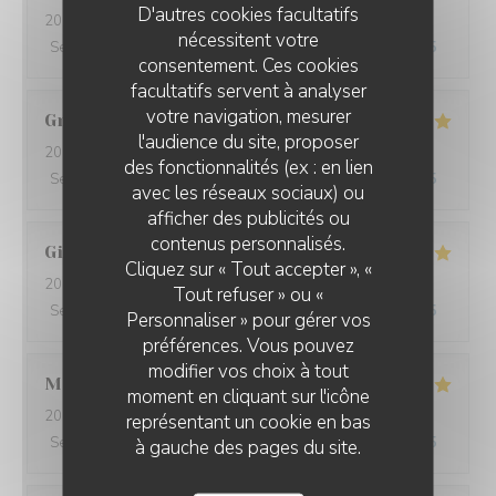
D'autres cookies facultatifs
2026-08-05
- 12:15 - Couverts 2
nécessitent votre
Service
:
4
/5
Ambiance
:
4
/5
Cuisine
:
5
/5
Qualité / Prix
:
4
/5
consentement. Ces cookies
facultatifs servent à analyser
votre navigation, mesurer
Graziella
L
l'audience du site, proposer
2026-08-01
- 20:30 - Couverts 2
des fonctionnalités (ex : en lien
Service
:
5
/5
Ambiance
:
4
/5
Cuisine
:
5
/5
Qualité / Prix
:
4
/5
avec les réseaux sociaux) ou
afficher des publicités ou
L'IODE
contenus personnalisés.
Gilles
F
Cliquez sur « Tout accepter », «
2026-07-29
- 19:45 - Couverts 2
Tout refuser » ou «
Service
:
4
/5
Ambiance
:
5
/5
Cuisine
:
5
/5
Qualité / Prix
:
5
/5
Personnaliser » pour gérer vos
préférences. Vous pouvez
modifier vos choix à tout
Marie
D
moment en cliquant sur l'icône
2026-07-31
- 12:45 - Couverts 2
représentant un cookie en bas
Service
:
5
/5
Ambiance
:
5
/5
Cuisine
:
5
/5
Qualité / Prix
:
4
/5
à gauche des pages du site.