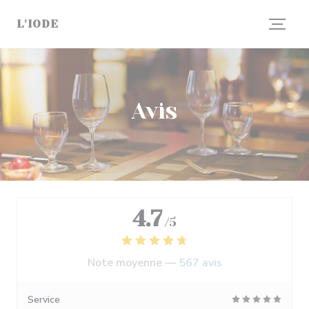
Personnalisation de vos choix en matière de cookies
L'IODE
Avis
4.7
/5
Note moyenne —
567 avis
Service