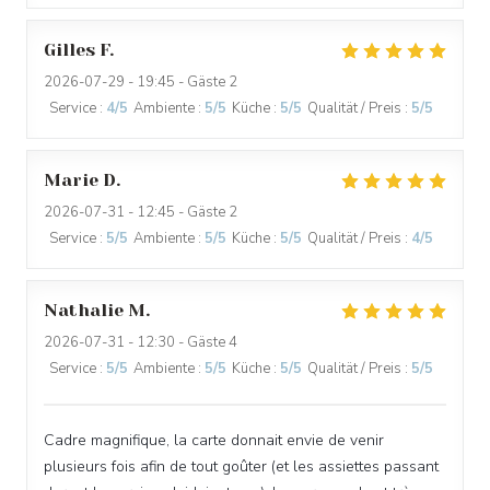
Gilles
F
2026-07-29
- 19:45 - Gäste 2
Service
:
4
/5
Ambiente
:
5
/5
Küche
:
5
/5
Qualität / Preis
:
5
/5
Marie
D
2026-07-31
- 12:45 - Gäste 2
Service
:
5
/5
Ambiente
:
5
/5
Küche
:
5
/5
Qualität / Preis
:
4
/5
Nathalie
M
L'IODE
2026-07-31
- 12:30 - Gäste 4
Service
:
5
/5
Ambiente
:
5
/5
Küche
:
5
/5
Qualität / Preis
:
5
/5
Cadre magnifique, la carte donnait envie de venir
plusieurs fois afin de tout goûter (et les assiettes passant