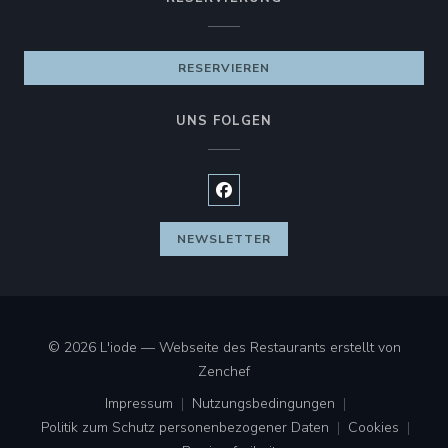
RESERVIEREN
UNS FOLGEN
Facebook ((öffnet ein neues Fen
NEWSLETTER
© 2026 L'iode — Webseite des Restaurants erstellt von
((öffnet ein neues Fenster))
Zenchef
Impressum
Nutzungsbedingungen
((öffnet ein neues Fenster))
((öffnet ein neues Fenster))
Politik zum Schutz personenbezogener Daten
Cookies
((öffnet ein neues Fenster))
((öffnet ei