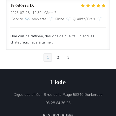
Frédéric
D
2026-07-28
- 19:30 - Gäste 2
Service
:
5
/5
Ambiente
:
5
/5
Küche
:
5
/5
Qualität / Preis
:
5
/5
Une cuisine raffinée, des vins de qualité, un accueil
chaleureux, face à la mer.
1
2
3
L'iode
((öffnet
Digue des alliés - 9 rue de la Plage 59240 Dunkerque
03 28 64 36 26
RESERVIERUNG