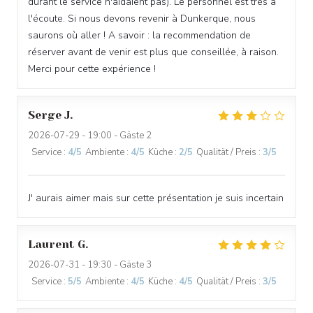
durant le service n'aidaient pas). Le personnel est très a
l'écoute. Si nous devons revenir à Dunkerque, nous
saurons où aller ! A savoir : la recommendation de
réserver avant de venir est plus que conseillée, à raison.
Merci pour cette expérience !
Serge
J
2026-07-29
- 19:00 - Gäste 2
Service
:
4
/5
Ambiente
:
4
/5
Küche
:
2
/5
Qualität / Preis
:
3
/5
J' aurais aimer mais sur cette présentation je suis incertain
Laurent
G
2026-07-31
- 19:30 - Gäste 3
Service
:
5
/5
Ambiente
:
4
/5
Küche
:
4
/5
Qualität / Preis
:
3
/5