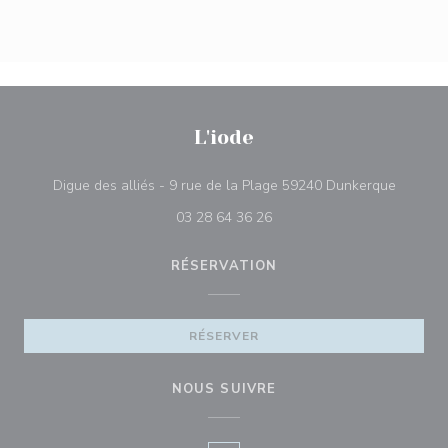
L'iode
((ouvre 
Digue des alliés - 9 rue de la Plage 59240 Dunkerque
03 28 64 36 26
RÉSERVATION
RÉSERVER
NOUS SUIVRE