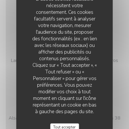
Roederer Brut 90 euros
nécessitent votre
consentement. Ces cookies
Roederer Vintage 115 euros
facultatifs servent à analyser
votre navigation, mesurer
Roederer Blanc de blancs 135 euros
l'audience du site, proposer
Roederer Cristal millésimé 250 euros
des fonctionnalités (ex : en lien
avec les réseaux sociaux) ou
Laurent Perrier Brut 85 euros
afficher des publicités ou
L'IODE
contenus personnalisés.
Laurent Perrier Blanc de blancs brut nature 150 euros
Cliquez sur « Tout accepter », «
Tout refuser » ou «
Laurent Perrier Grand Siècle 235 euros
Personnaliser » pour gérer vos
Lallier Brut 75 euros
préférences. Vous pouvez
modifier vos choix à tout
Lallier Blanc de blancs 95 euros
moment en cliquant sur l'icône
représentant un cookie en bas
Les vins rouges : ½ bouteille bouteille
à gauche des pages du site.
Alsace AOC Pinot noir « Gustave Lorentz » 21 euros 38
euros
Tout accepter