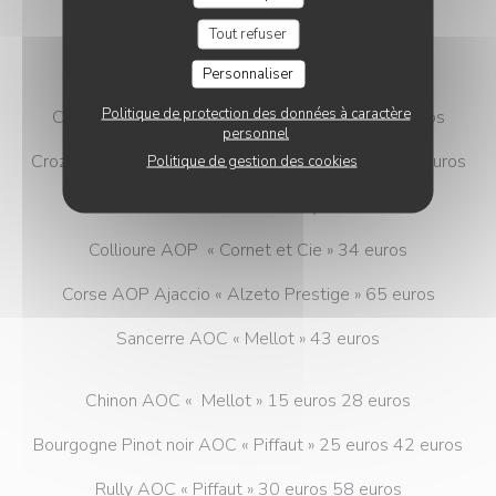
Moulin à vent AOP « Boischampt » 35 euros
Tout refuser
Jura AOP Trousseau« Rolet » 24 euros 42 euros
Personnaliser
Politique de protection des données à caractère
Côtes du Rhône AOC« Jean Louis Chave » 27 euros
personnel
Crozes Hermitage AOC « Reynaud » 28 euros 41 euros
Politique de gestion des cookies
Côte Rôtie AOC « De Boisseyt» 86 euros
Collioure AOP « Cornet et Cie » 34 euros
Corse AOP Ajaccio « Alzeto Prestige » 65 euros
Sancerre AOC « Mellot » 43 euros
Chinon AOC « Mellot » 15 euros 28 euros
Bourgogne Pinot noir AOC « Piffaut » 25 euros 42 euros
Rully AOC « Piffaut » 30 euros 58 euros